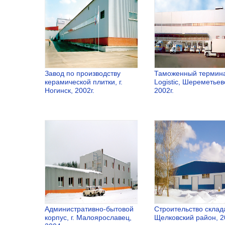
фарфора, г.
Ногинск, 20
Завод по производству
Таможенный термин
керамической плитки, г.
Logistic, Шереметьев
Ногинск, 2002г.
2002г.
Завод по
Таможенны
производству
терминал 
керамической
Logistic,
плитки, г.
Шереметье
Ногинск, 2002г.
2002г.
Административно-бытовой
Строительство склад
корпус, г. Малоярославец,
Щелковский район, 2