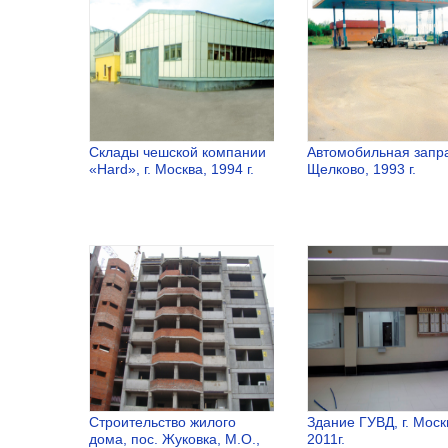
г. Рошаль, 2001
Ногинск, 200
г.
Склады чешской компании
Автомобильная заправ
«Hard», г. Москва, 1994 г.
Щелково, 1993 г.
Склады
Автомобил
чешской
заправка, г.
компании
Щелково, 1
«Hard», г.
г.
Москва, 1994 г.
Строительство жилого
Здание ГУВД, г. Моск
дома, пос. Жуковка, М.О.,
2011г.