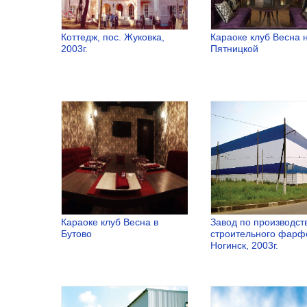
Коттедж, пос. Жуковка,
Караоке клуб Весна 
2003г.
Пятницкой
Коттедж, пос.
Караоке кл
Жуковка, 2003г.
Весна на
Пятницкой
Караоке клуб Весна в
Завод по производст
Бутово
строительного фарфо
Ногинск, 2003г.
Караоке клуб
Завод по
Весна в Бутово
производст
строительн