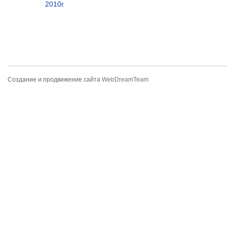
2010г.
Строительство
Здание ГУВ
жилого дома,
г. Москва,
пос. Жуковка,
2011г.
М.О., 2010г.
Создание и продвижение сайта
WebDreamTeam