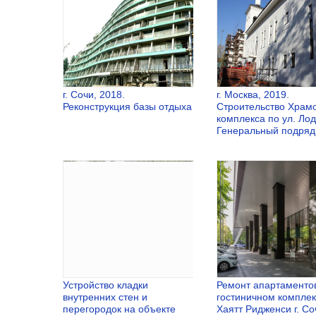
г. Сочи, 2018.
г. Москва, 2019.
Реконструкция базы отдыха
Строительство Храм
комплекса по ул. Ло
Генеральный подряд
г. Сочи, 2018.
г. Москва, 2
Реконструкция
Строительс
базы отдыха
Храмового
комплекса 
ул. Лодочна
Генеральн
подряд
Устройство кладки
Ремонт апартаменто
внутренних стен и
гостиничном компле
перегородок на объекте
Хаятт Ридженси г. Со