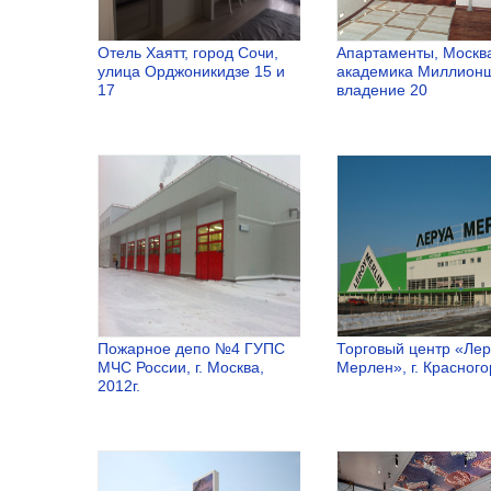
блока,
период и
паротерма,
установка
газоблока
монолитной
Отель Хаятт, город Сочи,
Апартаменты, Москв
улица Орджоникидзе 15 и
академика Миллион
конструкции до
17
владение 20
отметки «0»
Отель Хаятт,
Апартамент
город Сочи,
Москва,
улица
академика
Орджоникидзе
Миллионщи
15 и 17
владение 2
Пожарное депо №4 ГУПС
Торговый центр «Ле
МЧС России, г. Москва,
Мерлен», г. Красного
2012г.
Пожарное депо
Торговый
№4 ГУПС МЧС
центр «Лер
России, г.
Мерлен», г.