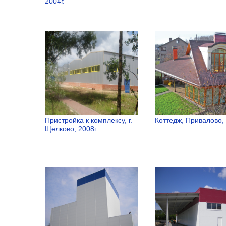
2004г.
Административно-
Строительс
бытовой
склада,
корпус, г.
Щелковски
Малоярославец,
район, 2005
2004г.
Пристройка к комплексу, г.
Коттедж, Привалово, 
Щелково, 2008г
Пристройка к
Коттедж,
комплексу, г.
Привалово,
Щелково, 2008г
2004г.