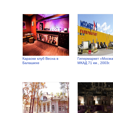
Гипермаркет
Гипермарке
«Глобус», г.
«Глобус», г.
Ярославль,
Владимир,
2008 г.
2008 г.
Караоке клуб Весна в
Гипермаркет «Мосма
Балашихе
МКАД 71 км., 2003г.
Караоке клуб
Гипермарке
Весна в
«Мосмарт»
Балашихе
МКАД 71 км
2003г.