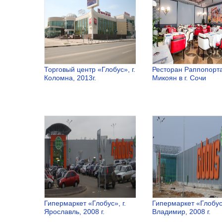
Москва, 2012г.
Красногорс
Торговый центр «Глобус», г.
Ресторан Раппопорт
Коломна, 2013г.
Микоян в г. Сочи
Торговый
Ресторан
центр
Раппопорта
«Глобус», г.
Микоян в г.
Коломна,
Сочи
2013г.
Гипермаркет «Глобус», г.
Гипермаркет «Глобус»
Ярославль, 2008 г.
Владимир, 2008 г.